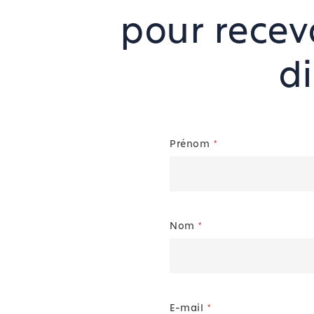
pour recev
d
Prénom
*
Nom
*
E-mail
*