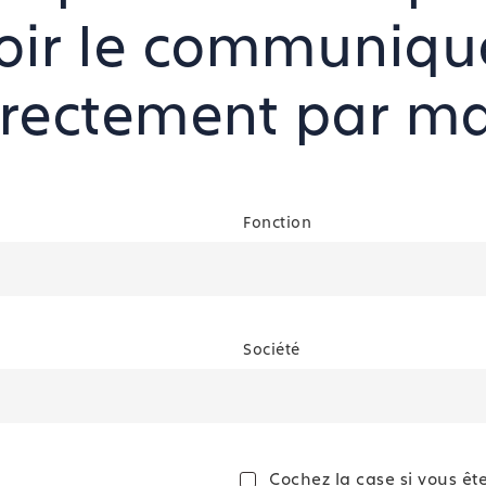
oir le communiqu
irectement par mai
Fonction
Société
Cochez la case si vous êt