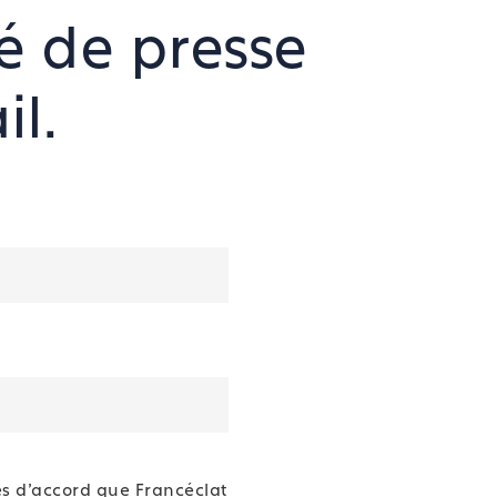
é de presse
l.
es d'accord que Francéclat