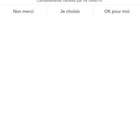
montres, le vert joue de toute sa
palette : tilleul velouté, olive façon
cocktail, forêt énigmatique, d’une
vivacité acidulée ou
phosphorescent. Apparue discrètement
dès les années 2000, la
teinte s’impose dès 2020 –
jusqu’à s’installer parmi les
basiques, avec cette fraîcheur qui fait
son originalité.
LIRE LA SUITE