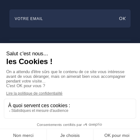
Horlogerie
Bijouterie & Joaillerie
Arts de la table
Magazine
A propos de Francéclat
Contacts
LinkedIn
Mentions légales
© Francéclat 2023, Tous droits réservés