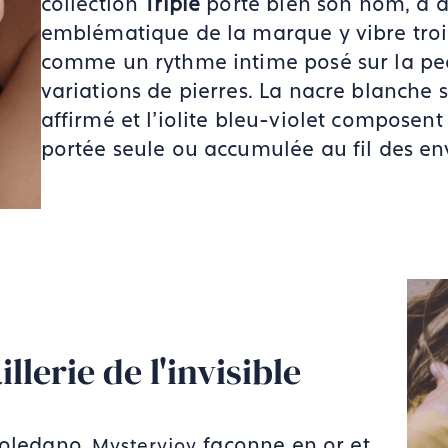
collection
Triple
porte bien son nom, à do
emblématique de la marque y vibre troi
comme un rythme intime posé sur la peau
variations de pierres. La nacre blanche s
affirmé et l'iolite bleu-violet composent
portée seule ou accumulée au fil des env
lerie de l'invisible
Toledano,
façonne en or et
Mysteryjoy