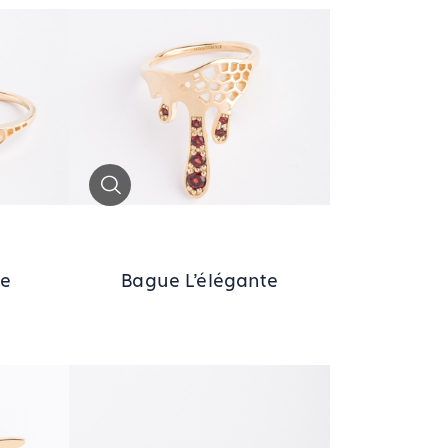
Zoom
se
Bague L'élégante