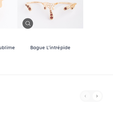
Zoom
sublime
Bague L'intrépide
‹
›