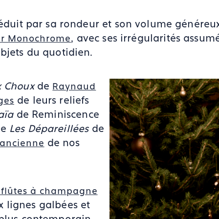
éduit par sa rondeur et son volume généreux
, avec ses irrégularités assumé
ier Monochrome
bjets du quotidien.
x Choux
de
Raynaud
de leurs reliefs
ges
aïa
de Reminiscence
ce
Les Dépareillées
de
de nos
e ancienne
s flûtes à champagne
 lignes galbées et
 plus contemporain,