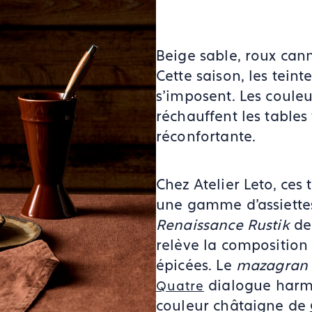
Beige sable, roux can
Cette saison, les tein
s’imposent. Les coule
réchauffent les table
réconfortante.
Chez Atelier Leto, ces
une gamme d'assiettes
Renaissance Rustik
de
relève la composition
épicées. Le
mazagran 
dialogue harm
Quatre
couleur châtaigne de