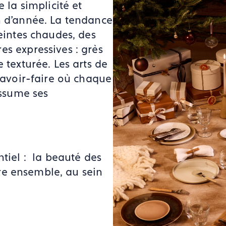
 la simplicité et
n d'année. La tendance
teintes chaudes, des
es expressives : grès
 texturée. Les arts de
 savoir-faire où chaque
assume ses
ntiel : la beauté des
être ensemble, au sein