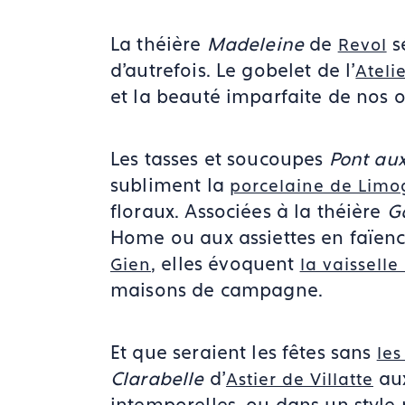
La théière
Madeleine
de
s
Revol
d'autrefois. Le gobelet de l'
Atel
et la beauté imparfaite de nos o
Les tasses et soucoupes
Pont au
subliment la
porcelaine de Limo
floraux. Associées à la théière
G
Home ou aux assiettes en faïen
, elles évoquent
Gien
la vaissell
maisons de campagne.
Et que seraient les fêtes sans
le
Clarabelle
d'
aux
Astier de Villatte
intemporelles, ou dans un style