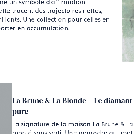
me un symbole d’affirmation
te tracent des trajectoires nettes,
llants. Une collection pour celles en
porter en accumulation.
La Brune & La Blonde – Le diamant 
pure
La signature de la maison
La Brune & La
monté sans serti. Une approche qui met e